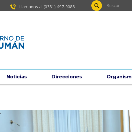
Llamanos al (0381) ​497-9088
Noticias
Direcciones
Organism