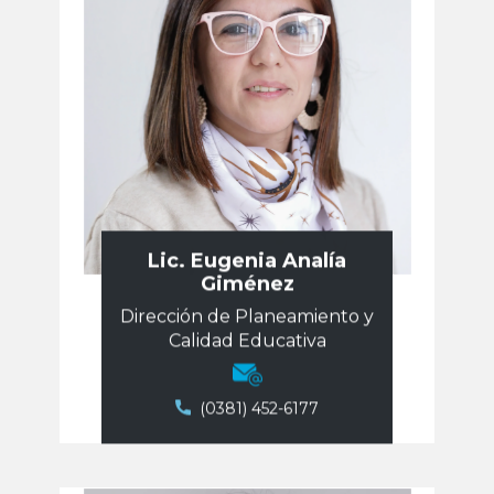
Lic. Eugenia Analía
Giménez
Dirección de ​Planeamiento y
Calidad Educativa
​​(0381) ​452-6177