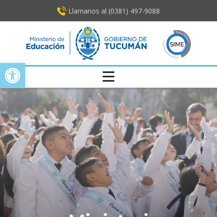
Llamanos al (0381) ​497-9088
Open toolbar