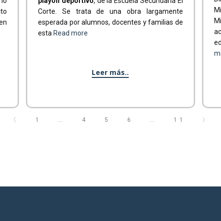
rio
playón deportivo
, de la Escuela Secundaria El
Mi
to
Corte. Se trata de una obra largamente
M
 en
esperada por alumnos, docentes y familias de
a
esta
Read more
ed
m
Leer más..
〈
1
…
4
5
6
…
11
〉