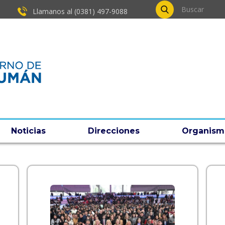
Llamanos al (0381) ​497-9088
Noticias
Direcciones
Organism