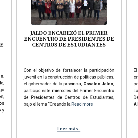
JALDO ENCABEZÓ EL PRIMER
ENCUENTRO DE PRESIDENTES DE
DE
CENTROS DE ESTUDIANTES
Con el objetivo de fortalecer la participación
El
do
,
juvenil en la construcción de políticas públicas,
en
de,
el gobernador de la provincia,
Osvaldo Jaldo
,
po
gó
participó este miércoles del Primer Encuentro
La
n,
de Presidentes de Centros de Estudiantes,
D
os
bajo el lema “Creando la
Read more
A
o y
Leer más..