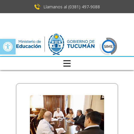
Llamanos al (0381) ​497-9088
Open toolbar