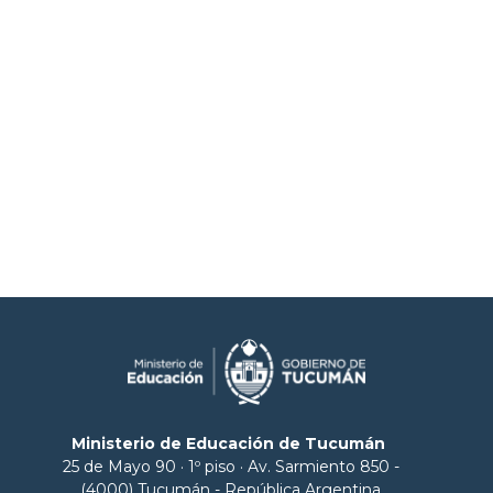
Ministerio de Educación de Tucumán
25 de Mayo 90 · 1º piso · Av. Sarmiento 850 -
(4000) Tucumán - República Argentina