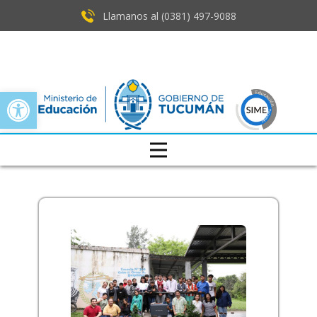
Llamanos al (0381) ​497-9088
Open toolbar