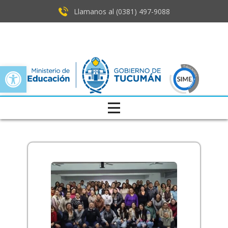
Llamanos al (0381) ​497-9088
Open toolbar