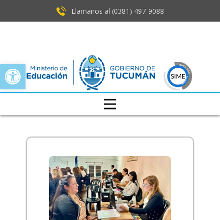
Llamanos al (0381) ​497-9088
Open toolbar