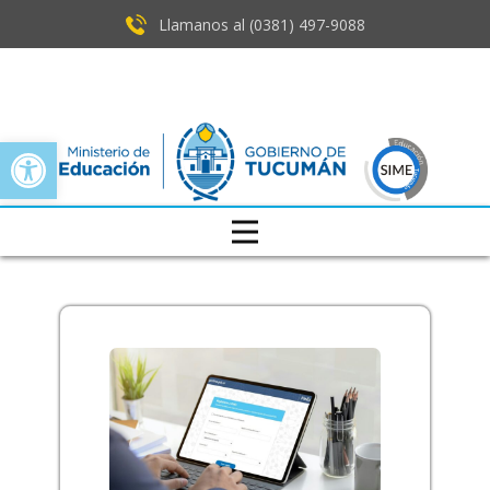
Llamanos al (0381) ​497-9088
Open toolbar