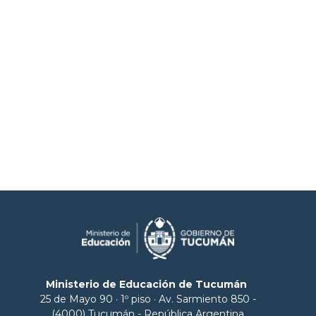
Ministerio de Educación de Tucumán
25 de Mayo 90 · 1º piso · Av. Sarmiento 850 -
(4000) Tucumán - República Argentina