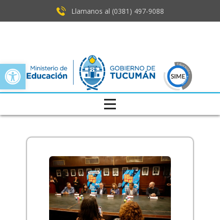
Llamanos al (0381) ​497-9088
Open toolbar