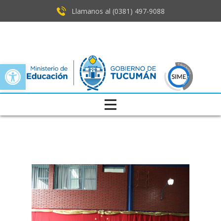
Llamanos al (0381) ​497-9088
Open toolbar