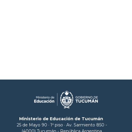
Ministerio de Educación de Tucumán
25 de Mayo 90 · 1º piso · Av. Sarmiento 850 -
(4000) Tucumán - República Argentina