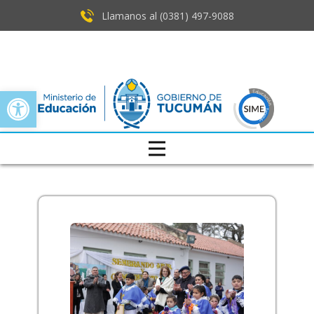
Llamanos al (0381) ​497-9088
Open toolbar