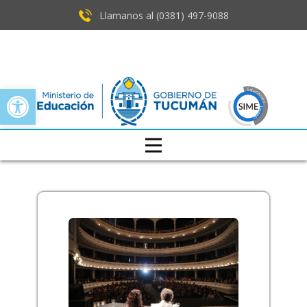
Llamanos al (0381) ​497-9088
Open toolbar