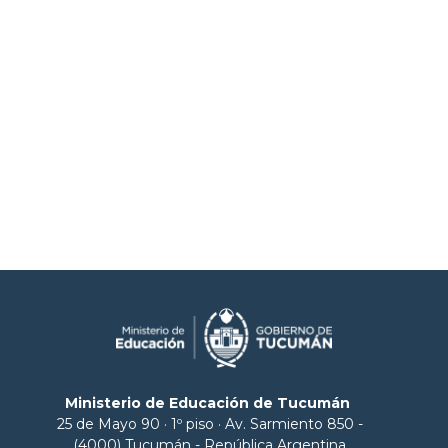
Ministerio de Educación de Tucumán
25 de Mayo 90 · 1º piso · Av. Sarmiento 850 -
(4000) Tucumán - República Argentina