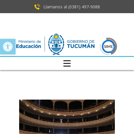
Llamanos al (0381) ​497-9088
Open toolbar