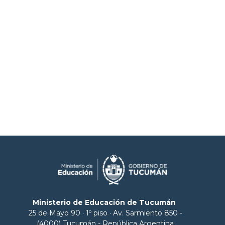
Ministerio de Educación de Tucumán
25 de Mayo 90 · 1º piso · Av. Sarmiento 850 -
(4000) Tucumán - República Argentina