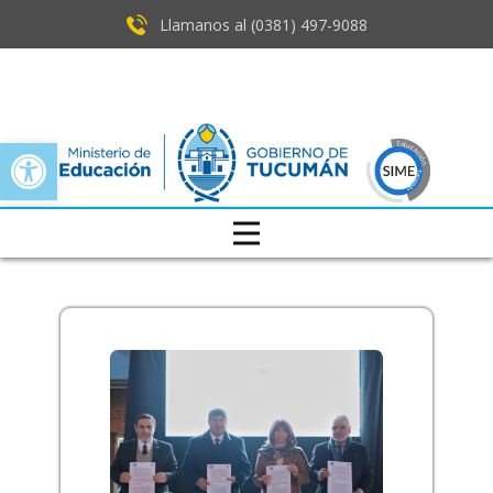
Llamanos al (0381) ​497-9088
Open toolbar