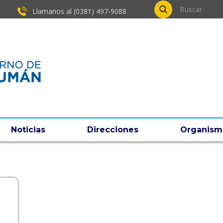
Llamanos al (0381) ​497-9088
Noticias
Direcciones
Organism