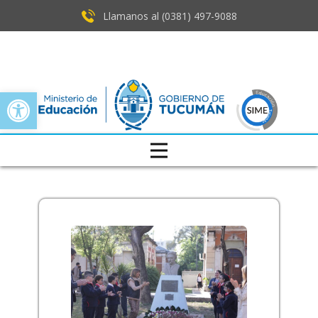
Llamanos al (0381) ​497-9088
Open toolbar