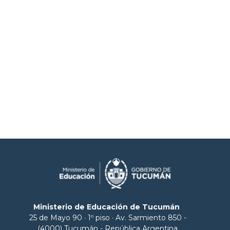
Ministerio de Educación de Tucumán
25 de Mayo 90 · 1º piso · Av. Sarmiento 850 -
(4000) Tucumán - República Argentina