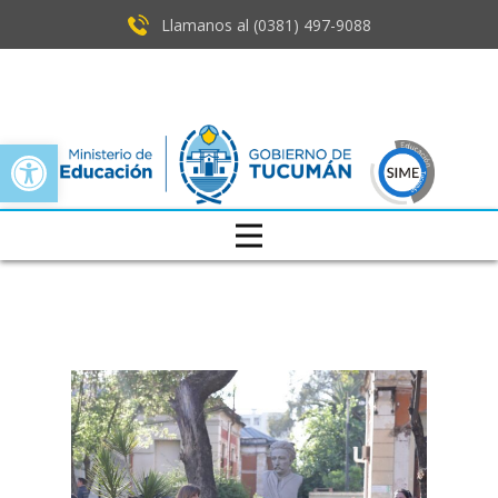
Llamanos al (0381) ​497-9088
Open toolbar