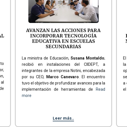
AVANZAN LAS ACCIONES PARA
AL
INCORPORAR TECNOLOGÍA
EDUCATIVA EN ESCUELAS
SECUNDARIAS
La ministra de Educación,
Susana Montaldo
;
E
to
recibió en instalaciones del CIIDEPT, a
la
or,
integrantes de la empresa Notini, encabezada
op
ón,
por su CEO,
Marco Canevaro
. El encuentro
se
 al
tuvo el objetivo de profundizar avances para la
a 
 de
implementación de herramientas de
Read
el
more
Leer más..