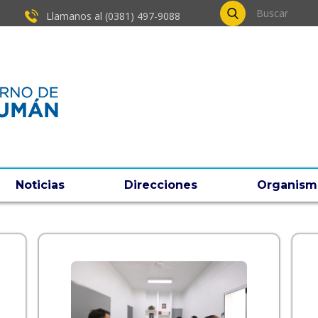
Llamanos al (0381) ​497-9088
Noticias
Direcciones
Organism