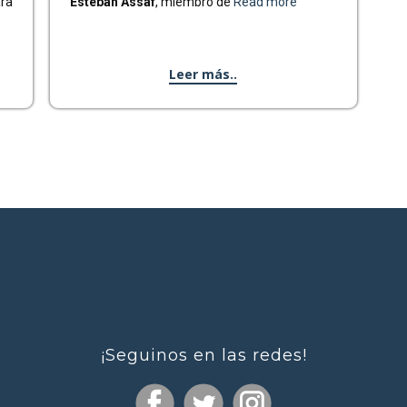
ara
Esteban Assaf
, miembro de
Read more
Leer más..
¡Seguinos en las redes!