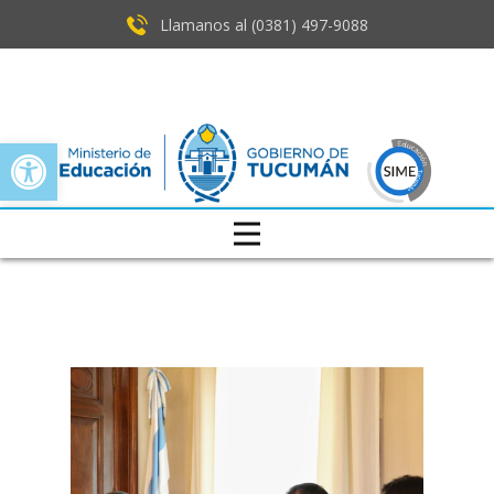
Llamanos al (0381) ​497-9088
Open toolbar