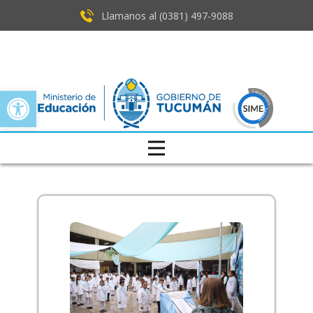
Llamanos al (0381) ​497-9088
Open toolbar