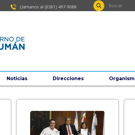
Llamanos al (0381) ​497-9088
Noticias
Direcciones
Organism