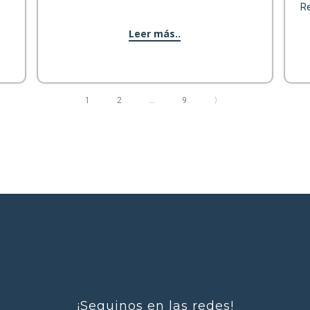
R
Leer más..
1
2
…
9
〉
¡Seguinos en las redes!