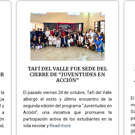
TAFÍ DEL VALLE FUE SEDE DEL
ER
CIERRE DE “JUVENTUDES EN
ACCIÓN”
la
El pasado viernes 24 de octubre, Tafí del Valle
E
úa
albergó el sexto y último encuentro de la
ma
l y
segunda edición del programa “Juventudes en
S
 a
Acción”, una iniciativa que promueve la
p
ón
participación activa de los estudiantes en la
ca
ud,
vida escolar y
Read more
(R