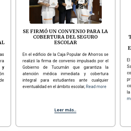
SE FIRMÓ UN CONVENIO PARA LA
COBERTURA DEL SEGURO
AL
ESCOLAR
E
tas
En el edificio de la Caja Popular de Ahorros se
El
ra
realizó la firma de convenio impulsado por el
S
 y
Gobierno de Tucumán que garantiza la
c
ón
atención médica inmediata y cobertura
p
 de
integral para estudiantes ante cualquier
co
eventualidad en el ámbito escolar,
Read more
la
m
Leer más..