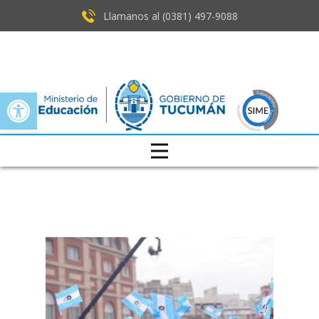
Llamanos al (0381) ​497-9088
Open toolbar