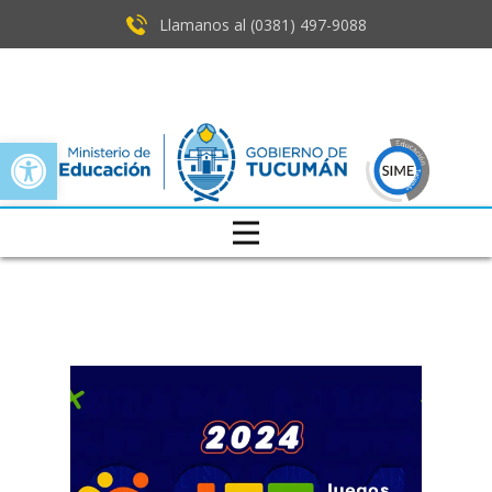
Llamanos al (0381) ​497-9088
Open toolbar