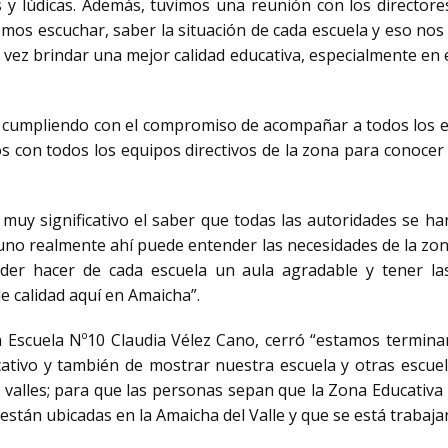
ivas y lúdicas. Además, tuvimos una reunión con los director
s escuchar, saber la situación de cada escuela y eso nos 
vez brindar una mejor calidad educativa, especialmente en 
s cumpliendo con el compromiso de acompañar a todos los 
os con todos los equipos directivos de la zona para conocer 
s muy significativo el saber que todas las autoridades se
o, uno realmente ahí puede entender las necesidades de la zo
oder hacer de cada escuela un aula agradable y tener la
e calidad aquí en Amaicha”.
 la Escuela Nº10 Claudia Vélez Cano, cerró “estamos termi
cativo y también de mostrar nuestra escuela y otras escuel
s valles; para que las personas sepan que la Zona Educativa 
stán ubicadas en la Amaicha del Valle y que se está trabaja