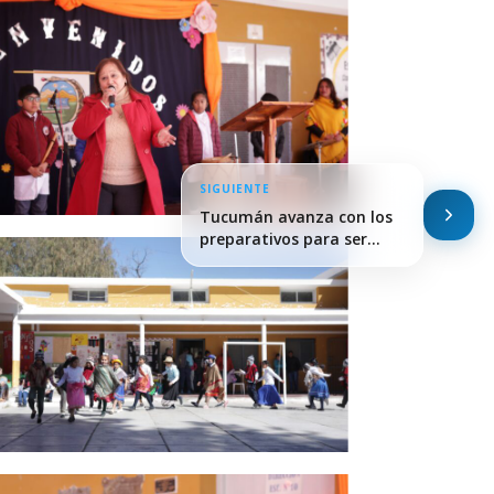
SIGUIENTE
Tucumán avanza con los
preparativos para ser…