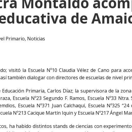
tra Montaldo acom
ducativa de Amaic
el Primario
,
Noticias
do; visitó la Escuela Nº10 Claudia Vélez de Cano para a
í también dialogar con directores de escuelas de nivel prim
ducación Primaria, Carlos Díaz; la supervisora de la zona N
draza, Escuela Nº23 Segundo F. Ramos, Escuela Nº33 Ntra. 
emdios, Escuela Nº371 Juan Calchaquí, Escuela Nº325 “24 
scuela Nº213 Cacique Martín Iquin y Escuela Nº217 Ángel Mar
cos, ha habido distintos stands de ciencias con experimentos 