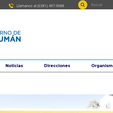
Llamanos al (0381) ​497-9088
Noticias
Direcciones
Organism