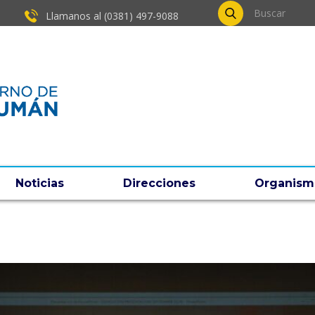
Llamanos al (0381) ​497-9088
Noticias
Direcciones
Organism