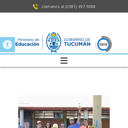
Llamanos al (0381) ​497-9088
Open toolbar