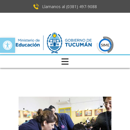
Llamanos al (0381) ​497-9088
Open toolbar