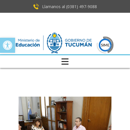
Llamanos al (0381) ​497-9088
Open toolbar