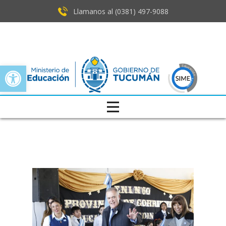
Llamanos al (0381) ​497-9088
Open toolbar