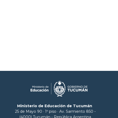
Ministerio de Educación de Tucumán
25 de Mayo 90 · 1º piso · Av. Sarmiento 850 -
(4000) Tucumán - República Argentina