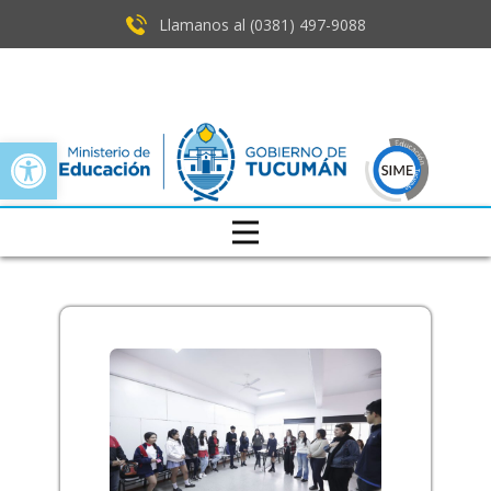
Llamanos al (0381) ​497-9088
Open toolbar