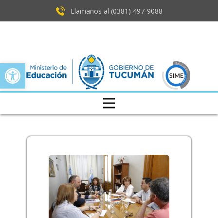
Llamanos al (0381) ​497-9088
Open toolbar