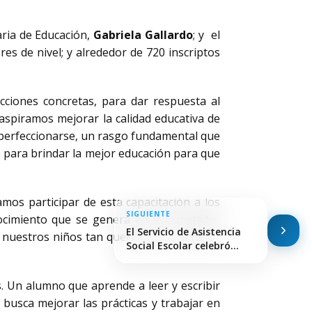
taria de Educación,
Gabriela Gallardo
; y el
res de nivel; y alrededor de 720 inscriptos
cciones concretas, para dar respuesta al
aspiramos mejorar la calidad educativa de
 perfeccionarse, un rasgo fundamental que
 para brindar la mejor educación para que
os participar de esta capacitación a los
SIGUIENTE
ocimiento que se genera en las unidades
El Servicio de Asistencia
nuestros niños tan queridos nos llena de
Social Escolar celebró…
s. Un alumno que aprende a leer y escribir
busca mejorar las prácticas y trabajar en