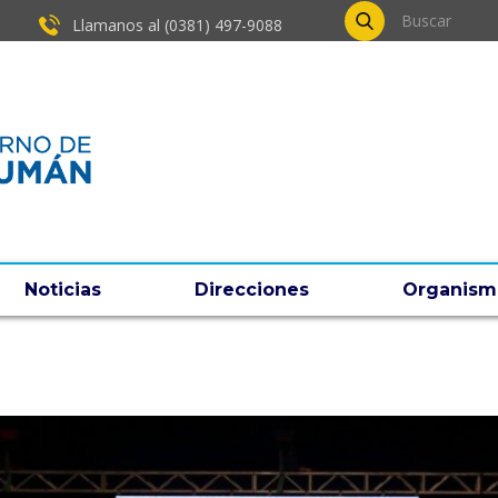
Llamanos al (0381) ​497-9088
Noticias
Direcciones
Organism