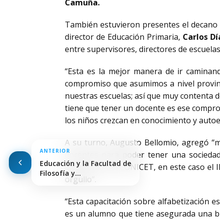
Camuña.
También estuvieron presentes el decano de
director de Educación Primaria,
Carlos Dí
entre supervisores, directores de escuelas
“Esta es la mejor manera de ir caminand
compromiso que asumimos a nivel provinci
nuestras escuelas; así que muy contenta 
tiene que tener un docente es ese compro
los niños crezcan en conocimiento y autoes
A su turno, Augusto Bellomio, agregó “m
ANTERIOR
docentes para poder tener una sociedad
Educación y la Facultad de
ejecutoras del CONICET, en este caso el
Filosofía y…
orgullo”.
“Esta capacitación sobre alfabetización e
es un alumno que tiene asegurada una bue