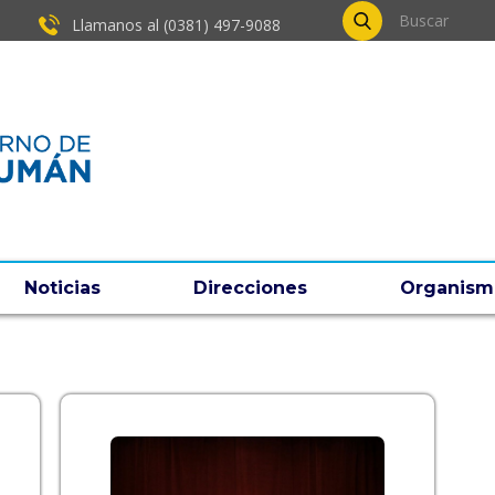
Llamanos al (0381) ​497-9088
Noticias
Direcciones
Organism