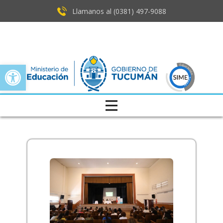
Llamanos al (0381) ​497-9088
Open toolbar