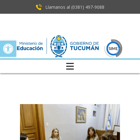
Llamanos al (0381) ​497-9088
Open toolbar