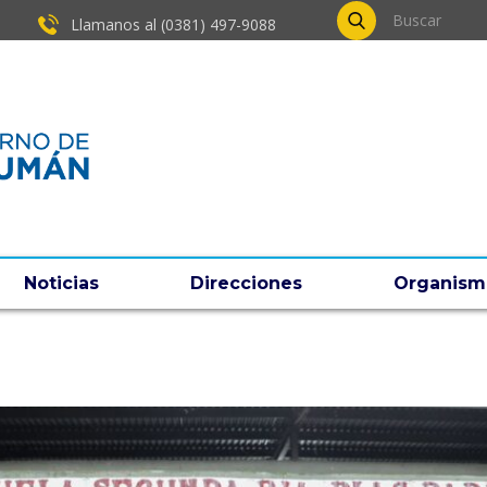
Llamanos al (0381) ​497-9088
Noticias
Direcciones
Organism