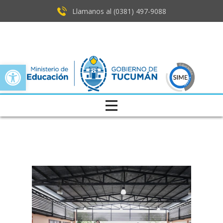
Llamanos al (0381) ​497-9088
Open toolbar