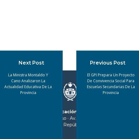
Next Post
Previous Post
La Ministra Montaldo Y
El GPI Prepara Un Proyecto
Cano Analizaron La
De Convivencia Social Para
Actualidad Educativa De La
Escuelas Secundarias De La
Provincia
Provincia
Ministerio de Educación de Tucumán
25 de Mayo 90 · 1º piso · Av. Sarmiento 850 -
(4000) Tucumán - República Argentina