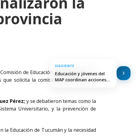
nalizaron la
provincia
SIGUIENTE
a Comisión de Educación,
José Cano
; con el
Educación y jóvenes del
 que solicita la comisión educativa de la
MAP coordinan acciones…
uez Pérez;
y se debatieron temas como la
Sistema Universitario, y la prevención de
en la Educación de Tucumán y la necesidad