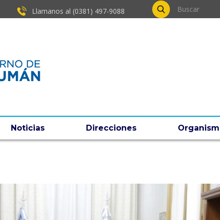
Llamanos al (0381) ​497-9088
Noticias
Direcciones
Organism