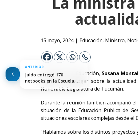
La ministra
actualid
15 mayo, 2024
Educación
,
Ministro
,
Noti
ANTERIOR
La ministra de Educación,
Susana Monta
Jaldo entregó 170
objetivo de dialogar sobre la actualidad
netbooks en la Escuela…
Honorable Legislatura de Tucumán.
Durante la reunión también acompañó el s
situación de la Educación Pública de Ges
situaciones escolares complejas desde el 
“Hablamos sobre los distintos proyectos 