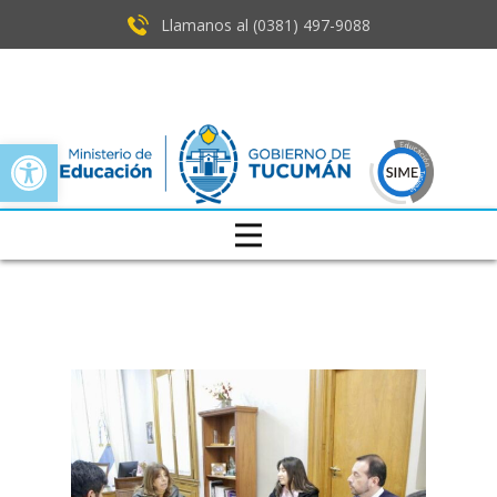
Llamanos al (0381) ​497-9088
Open toolbar