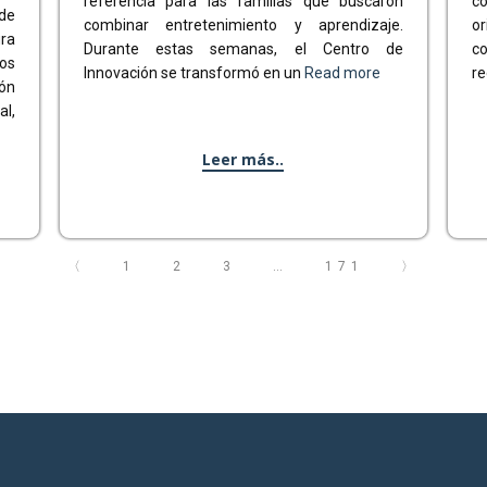
referencia para las familias que buscaron
c
de
combinar entretenimiento y aprendizaje.
or
ra
Durante estas semanas, el Centro de
c
gos
Innovación se transformó en un
Read more
r
ión
l,
Leer más..
〈
1
2
3
…
171
〉