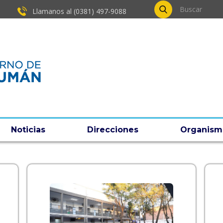
Llamanos al (0381) ​497-9088
Noticias
Direcciones
Organism