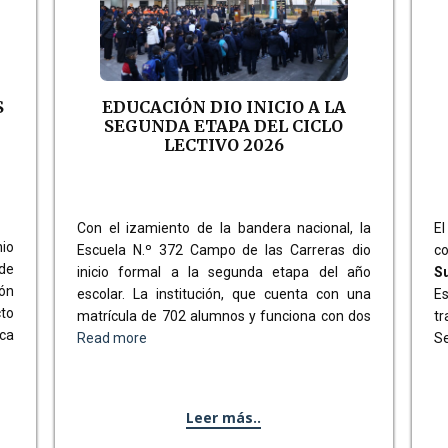
S
EDUCACIÓN DIO INICIO A LA
SEGUNDA ETAPA DEL CICLO
LECTIVO 2026
Con el izamiento de la bandera nacional, la
El
nio
Escuela N.º 372 Campo de las Carreras dio
c
de
inicio formal a la segunda etapa del año
S
ón
escolar. La institución, que cuenta con una
E
cto
matrícula de 702 alumnos y funciona con dos
t
ica
Read more
Se
Leer más..