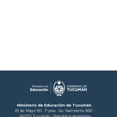
Ministerio de Educación de Tucumán
25 de Mayo 90 · 1º piso · Av. Sarmiento 850 -
(4000) Tucumán - República Argentina