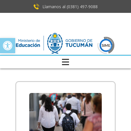
Llamanos al (0381) ​497-9088
Open toolbar