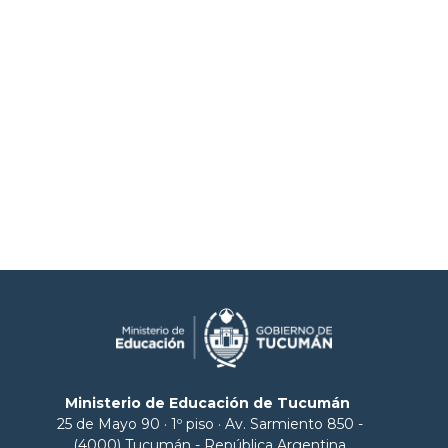
Ministerio de Educación de Tucumán
25 de Mayo 90 · 1º piso · Av. Sarmiento 850 -
(4000) Tucumán - República Argentina