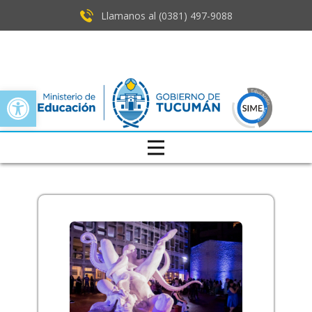
Llamanos al (0381) ​497-9088
Open toolbar