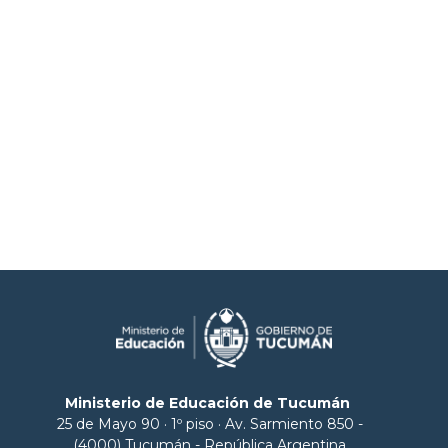
Ministerio de Educación de Tucumán
25 de Mayo 90 · 1º piso · Av. Sarmiento 850 -
(4000) Tucumán - República Argentina