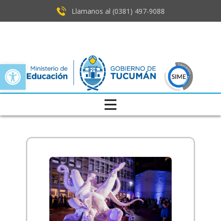
Llamanos al (0381) ​497-9088
Open toolbar