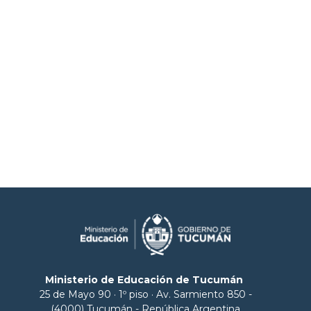
Ministerio de Educación de Tucumán
25 de Mayo 90 · 1º piso · Av. Sarmiento 850 -
(4000) Tucumán - República Argentina