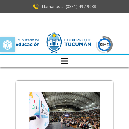
Llamanos al (0381) ​497-9088
Open toolbar