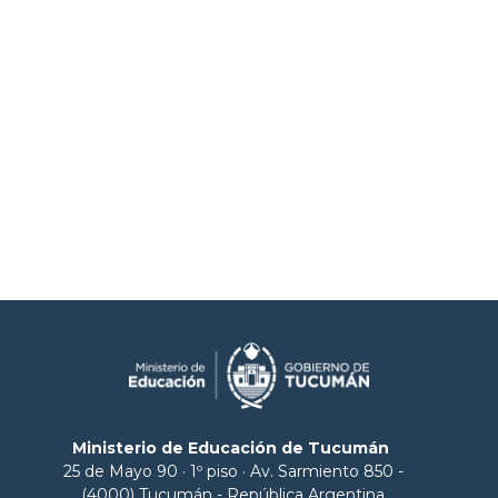
Ministerio de Educación de Tucumán
25 de Mayo 90 · 1º piso · Av. Sarmiento 850 -
(4000) Tucumán - República Argentina