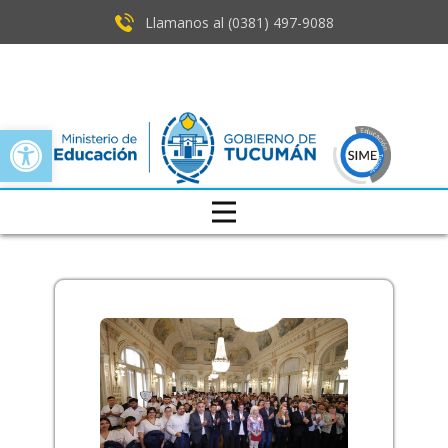
Llamanos al (0381) ​497-9088
Open toolbar