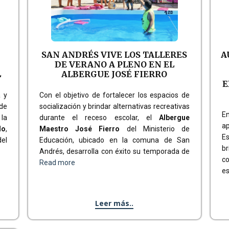
SAN ANDRÉS VIVE LOS TALLERES
A
DE VERANO A PLENO EN EL
L
ALBERGUE JOSÉ FIERRO
E
a y
Con el objetivo de fortalecer los espacios de
de
socialización y brindar alternativas recreativas
En
 la
durante el receso escolar, el
Albergue
ap
do
,
Maestro José Fierro
del Ministerio de
Es
del
Educación, ubicado en la comuna de San
br
Andrés, desarrolla con éxito su temporada de
c
Read more
es
Leer más..