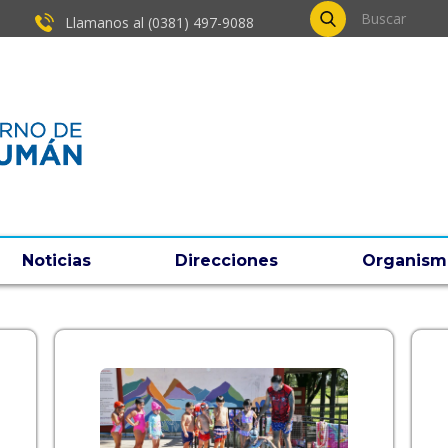
Llamanos al (0381) ​497-9088
Noticias
Direcciones
Organism