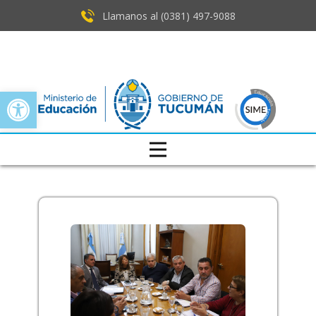
Llamanos al (0381) ​497-9088
Open toolbar