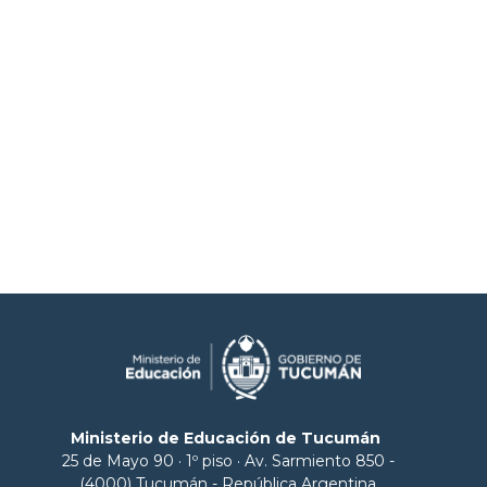
Ministerio de Educación de Tucumán
25 de Mayo 90 · 1º piso · Av. Sarmiento 850 -
(4000) Tucumán - República Argentina