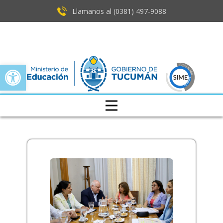
Llamanos al (0381) ​497-9088
Open toolbar