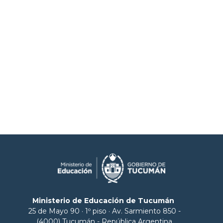
Ministerio de Educación de Tucumán
25 de Mayo 90 · 1º piso · Av. Sarmiento 850 -
(4000) Tucumán - República Argentina