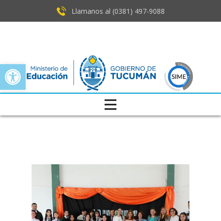
Llamanos al (0381) ​497-9088
Open toolbar