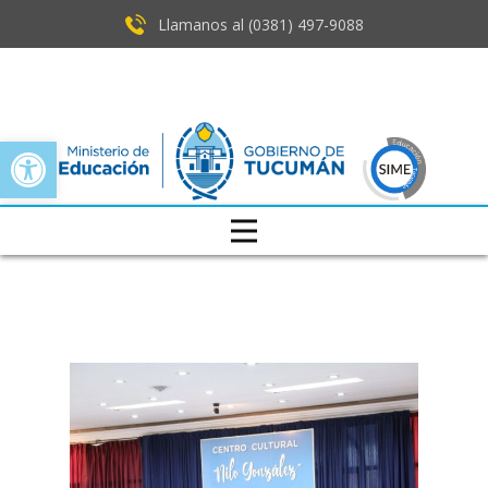
Llamanos al (0381) ​497-9088
Open toolbar